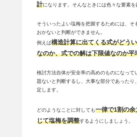
計
になります。そんなときには色々な要素を
そういったよい塩梅を把握するためには、そ
おかないと判断ができません。
構造計算に出てくる式がどうい
例えば
なのか、式での解は下限値なのか平
検討方法自体が安全率の高めのものになって
題ないと判断するし、大事な部分であったり
定します。
一律で1割の
どのようなことに対しても
じて塩梅を調整
するようにしましょう。