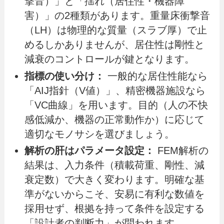
撃音）」と「揺れ（居住性・機器障
害）」の2種類があります。重量床衝撃音
（LH）は物理的な質量（スラブ厚）で止
めるしかありませんが、居住性は剛性と
減衰のコントロールが鍵となります。
指標の使い分け：
一般的な居住性能なら
「AIJ指針（V値）」、精密機器施設なら
「VC曲線」を用います。目的（人の不快
感低減か、機器の正常動作か）に応じて
適切なモノサシを選びましょう。
解析の肝はパラメータ設定：
FEM解析の
結果は、入力条件（積載荷重、剛性、減
衰定数）で大きく変わります。明確な基
準がないからこそ、安易に有利な数値を
採用せず、根拠を持って条件を設定する
「設計者の判断力」が問われます。