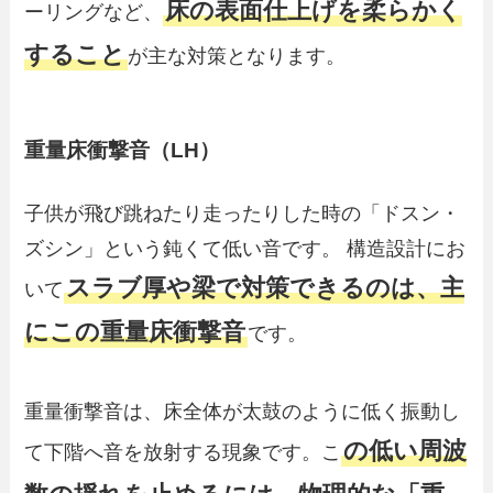
床の表面仕上げを柔らかく
ーリングなど、
すること
が主な対策となります。
重量床衝撃音（LH）
子供が飛び跳ねたり走ったりした時の「ドスン・
ズシン」という鈍くて低い音です。 構造設計にお
スラブ厚や梁で対策できるのは、主
いて
にこの重量床衝撃音
です。
重量衝撃音は、床全体が太鼓のように低く振動し
の低い周波
て下階へ音を放射する現象です。こ