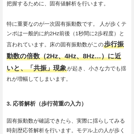
把握するために、固有値解析を行います。
特に重要なのが一次固有振動数です。 人が歩くテ
ンポは一般的に約2Hz前後（1秒間に2歩程度）と
歩行振
言われています。床の固有振動数がこの
動数の倍数（2Hz、4Hz、8Hz…）に近
いと、「共振」現象
が起き、小さな力でも揺
れが増幅してしまいます。
3. 応答解析（歩行荷重の入力）
固有振動数が確認できたら、実際に揺らしてみる
時刻歴応答解析を行います。モデル上の人が歩く