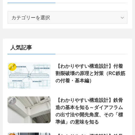
カ
テ
ゴ
リ
ー
人気記事
【わかりやすい構造設計】付着
割裂破壊の原理と対策（RC鉄筋
の付着・基本編）
【わかりやすい構造設計】鉄骨
造の基本を知る～ダイアフラム
の出寸法や開先角度、その「標
準値」の意味を知る