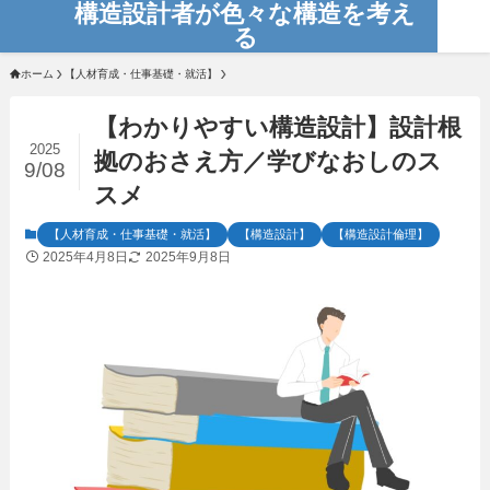
構造設計者が色々な構造を考え
る
ホーム
【人材育成・仕事基礎・就活】
【わかりやすい構造設計】設計根
2025
拠のおさえ方／学びなおしのス
9/08
スメ
【人材育成・仕事基礎・就活】
【構造設計】
【構造設計倫理】
2025年4月8日
2025年9月8日