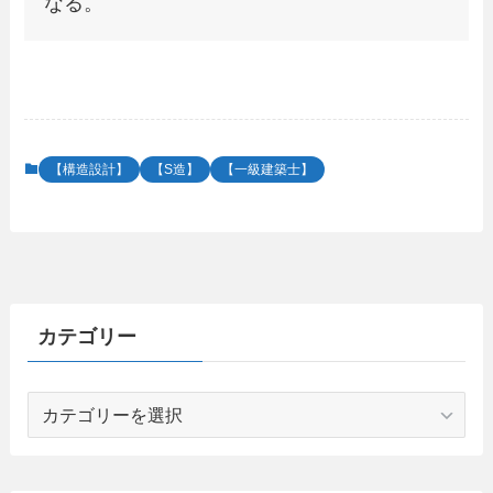
なる。
【構造設計】
【S造】
【一級建築士】
カテゴリー
カ
テ
ゴ
リ