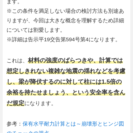
ます。
※この条件を満足しない場合の検討方法も別途あ
りますが、今回は大きな概念を理解するため詳細
については割愛します。
※詳細は告示平19交告第594号第4になります。
材料の強度のばらつきや、計算では
これは、
想定しきれない複雑な地震の揺れなどを考慮
し、梁が降伏するのに対して柱には1.5倍の
余裕を持たせましょう、という安全率を含ん
だ規定
になります。
参考：
保有水平耐力計算とは～崩壊形とヒンジ図