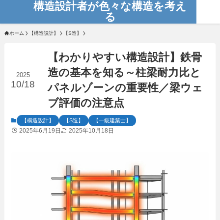
構造設計者が色々な構造を考え
る
ホーム
【構造設計】
【S造】
【わかりやすい構造設計】鉄骨
造の基本を知る～柱梁耐力比と
2025
10/18
パネルゾーンの重要性／梁ウェ
ブ評価の注意点
【構造設計】
【S造】
【一級建築士】
2025年6月19日
2025年10月18日