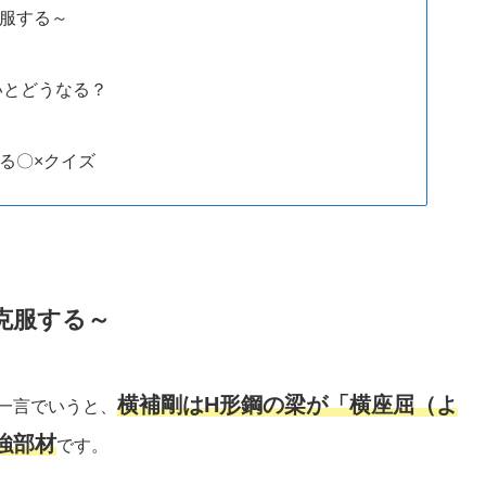
克服する～
いとどうなる？
る〇×クイズ
克服する～
横補剛はH形鋼の梁が「横座屈（よ
一言でいうと、
強部材
です。