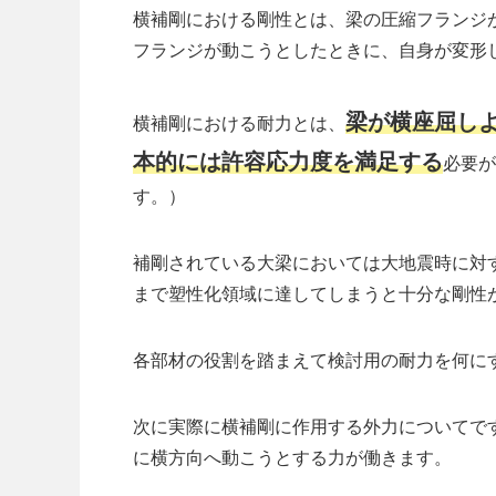
横補剛における剛性とは、梁の圧縮フランジ
フランジが動こうとしたときに、自身が変形
梁が横座屈し
横補剛における耐力とは、
本的には許容応力度を満足する
必要が
す。）
補剛されている大梁においては大地震時に対
まで塑性化領域に達してしまうと十分な剛性
各部材の役割を踏まえて検討用の耐力を何に
次に実際に横補剛に作用する外力についてで
に横方向へ動こうとする力が働きます。