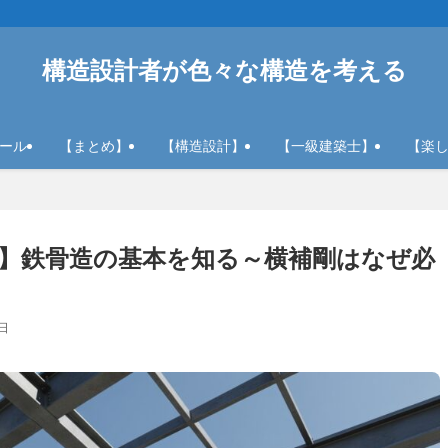
構造設計者が色々な構造を考える
ール
【まとめ】
【構造設計】
【一級建築士】
【楽
】鉄骨造の基本を知る～横補剛はなぜ必
1日