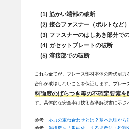
(1) 筋かい端部の破断
(2) 接合ファスナー（ボルトなど
(3) ファスナーのはしあき部分で
(4) ガセットプレートの破断
(5) 溶接部での破断
これら全てが、ブレース部材本体の降伏耐力
合部が破壊しないことを保証します。ブレー
料強度のばらつき等の不確定要素を
す。具体的な安全率は技術基準解説書に示さ
参考：
応力の重ね合わせとは？基本原理から
参考：
混構造を「単純化」する思考法・役割