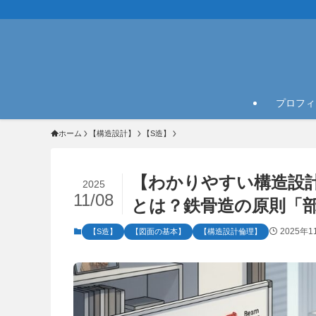
プロフィ
ホーム
【構造設計】
【S造】
【わかりやすい構造設
2025
11/08
とは？鉄骨造の原則「
2025年1
【S造】
【図面の基本】
【構造設計倫理】