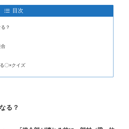
目次
なる？
接合
る〇×クイズ
うなる？