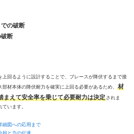
）での破断
の破断
を上回るように設計することで、ブレースが降伏するまで接
材
ス部材本体の降伏耐力を確実に上回る必要があるため、
踏まえて安全率を乗じて必要耐力は決定
されま
れています。
詳細図への応用まで
分担と力の伝達