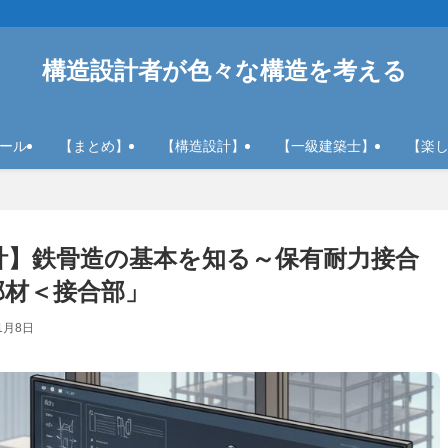
構造設計者が色々な構造を考える
ール
【まとめ】
【構造設計】
【一級建築士】
【楽
計】鉄骨造の基本を知る～保有耐力接合
部材＜接合部」
1月8日