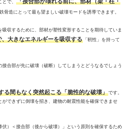
「接合部が壊れる前に、部材（梁・柱・
ことで、
鉄骨造にとって最も望ましい破壊モードを誘導できます。
を吸収するために、部材が塑性変形することを期待していま
で、大きなエネルギーを吸収する
「靭性」を持って
の接合部が先に破壊（破断）してしまうとどうなるでしょう
する間もなく突然起こる「脆性的な破壊」
です。
とができずに倒壊を招き、建物の耐震性能を確保できませ
降伏）＜接合部（後から破壊）」という原則を確保するため