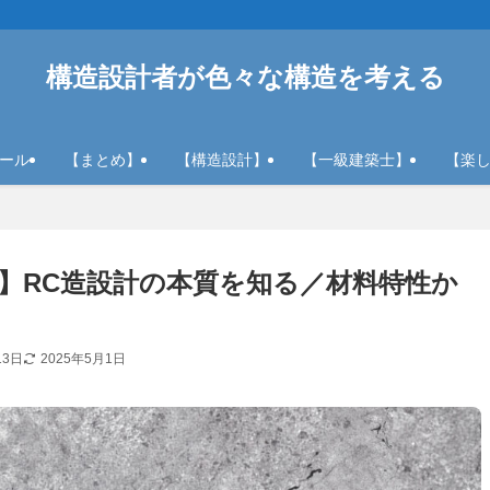
構造設計者が色々な構造を考える
ール
【まとめ】
【構造設計】
【一級建築士】
【楽
】RC造設計の本質を知る／材料特性か
13日
2025年5月1日