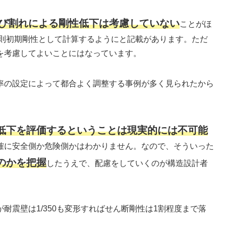
び割れによる剛性低下は考慮していない
ことがほ
原則初期剛性として計算するようにと記載があります。ただ
を考慮してよいことにはなっています。
率の設定によって都合よく調整する事例が多く見られたから
低下を評価するということは現実的には不可能
確に安全側か危険側かはわかりません。なので、そういった
のかを把握
したうえで、配慮をしていくのが構造設計者
耐震壁は1/350も変形すればせん断剛性は1割程度まで落