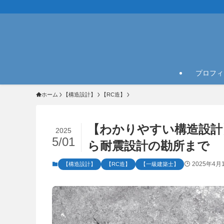
プロフィ
ホーム
【構造設計】
【RC造】
【わかりやすい構造設計
2025
5/01
ら耐震設計の勘所まで
2025年4月
【構造設計】
【RC造】
【一級建築士】