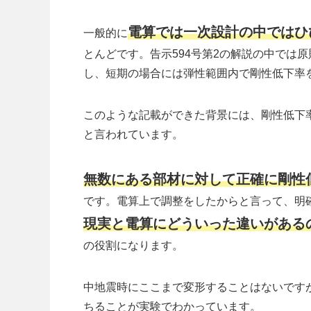
電算では一次設計の中ではひ
一般的に
とんどです。告示594号第2の解説の中では
し、短期の場合には弾性範囲内で剛性低下率
このような記載ができた背景には、剛性低下
と言われています。
無数にある部材に対して正確に剛性
です。電算上で調整をしたからと言って、明
現実と電算にどういった違いがある
の役割になります。
中地震時にここまで変形することはないですが
ちることが実験でわかっています。