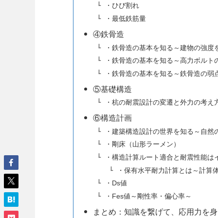
・ひび割れ
・最低鉄筋量
④鉄骨造
・鉄骨造の基本を知る～建物の強度
・鉄骨造の基本を知る～高力ボルト
・鉄骨造の基本を知る～鉄骨造の弱
⑤基礎構造
・杭の耐震設計の変遷と外力の考え
⑥構造計画
・建築構造設計の世界を知る～自然
・剛床（山形ラーメン）
・構造計算ルート適合と耐震性能は
・保有水平耐力計算とは～計算
・Ds値
・Fes値～剛性率・偏心率～
まとめ：知識を繋げて、応用力を身