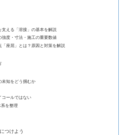
を支える「溶接」の基本を解説
の強度・寸法・施工の重要数値
点「座屈」とは？原因と対策を解説
方
の未知をどう掴むか
イコールではない
体系を整理
につけよう