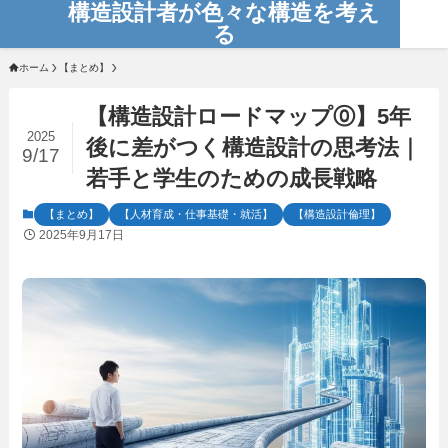
構造設計者が色々な構造を考え
る
ホーム
【まとめ】
【構造設計ロードマップ⓪】5年
2025
後に差がつく構造設計の思考法｜
9/17
若手と学生のための成長戦略
【まとめ】
【人材育成・仕事基礎・就活】
【構造設計倫理】
2025年9月17日