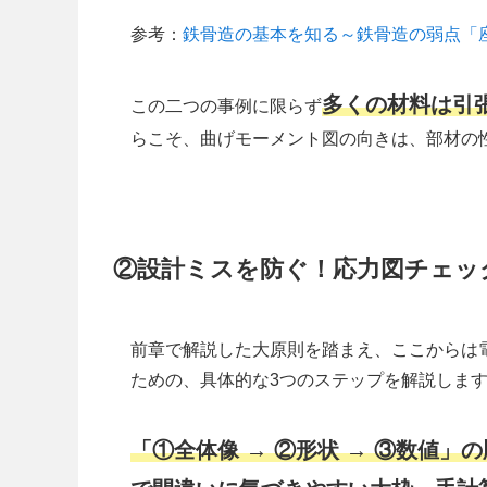
参考：
鉄骨造の基本を知る～鉄骨造の弱点「
多くの材料は引
この二つの事例に限らず
らこそ、曲げモーメント図の向きは、部材の
②設計ミスを防ぐ！応力図チェッ
前章で解説した大原則を踏まえ、ここからは
ための、具体的な3つのステップを解説しま
「①全体像 → ②形状 → ③数値」