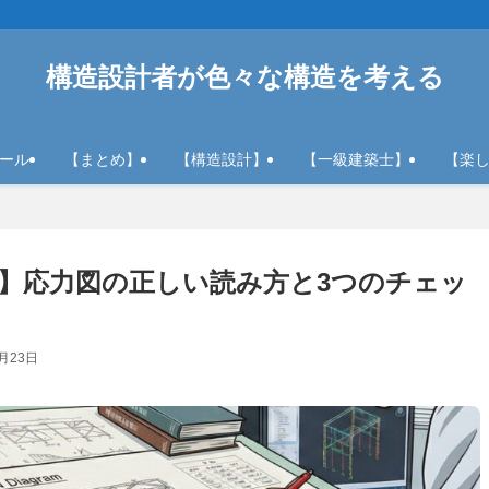
構造設計者が色々な構造を考える
ール
【まとめ】
【構造設計】
【一級建築士】
【楽
】応力図の正しい読み方と3つのチェッ
8月23日