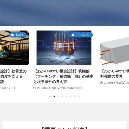
【S造】
【モデル化】
計】鉄骨造の
【わかりやすい構造設計】杭頭部
【わかりやすい構造
度を支える
（フーチング・補強筋）設計の基本
料強度の背景
と境界条件の考え方
2025年4月4日
202
8月20日
2026年3月10日
2026年6月18日