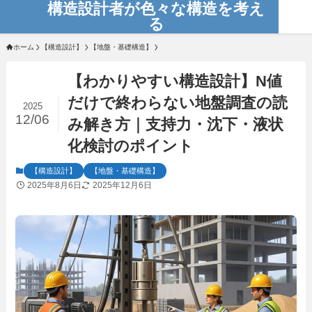
構造設計者が色々な構造を考え
る
ホーム
【構造設計】
【地盤・基礎構造】
【わかりやすい構造設計】N値
だけで終わらない地盤調査の読
2025
12/06
み解き方｜支持力・沈下・液状
化検討のポイント
【構造設計】
【地盤・基礎構造】
2025年8月6日
2025年12月6日