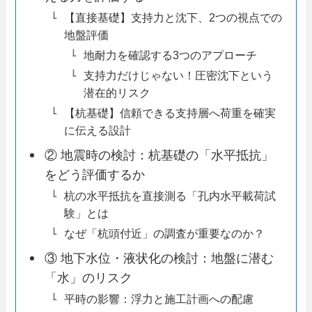
【直接基礎】支持力と沈下、2つの視点での
地盤評価
地耐力を確認する3つのアプローチ
支持力だけじゃない！圧密沈下という
潜在的リスク
【杭基礎】信頼できる支持層へ荷重を確実
に伝える設計
② 地震時の検討：杭基礎の「水平抵抗」
をどう評価するか
杭の水平抵抗を直接測る「孔内水平載荷試
験」とは
なぜ「杭頭付近」の調査が重要なのか？
③ 地下水位・液状化の検討：地盤に潜む
「水」のリスク
平時の影響：浮力と施工計画への配慮