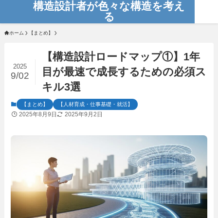
構造設計者が色々な構造を考え
る
ホーム
【まとめ】
【構造設計ロードマップ①】1年
2025
目が最速で成長するための必須ス
9/02
キル3選
【まとめ】
【人材育成・仕事基礎・就活】
2025年8月9日
2025年9月2日