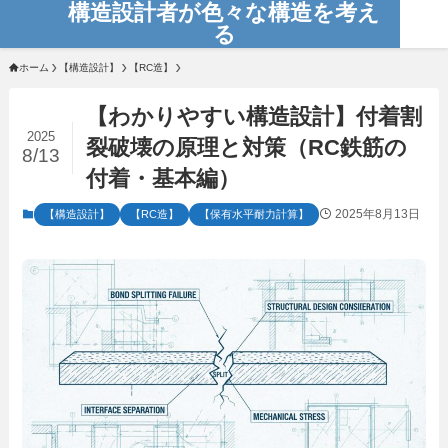
構造設計者が色々な構造を考え
る
ホーム
【構造設計】
【RC造】
【わかりやすい構造設計】付着割
2025
裂破壊の原理と対策（RC鉄筋の
8/13
付着・基本編）
2025年8月13日
【構造設計】
【RC造】
【保有水平耐力計算】