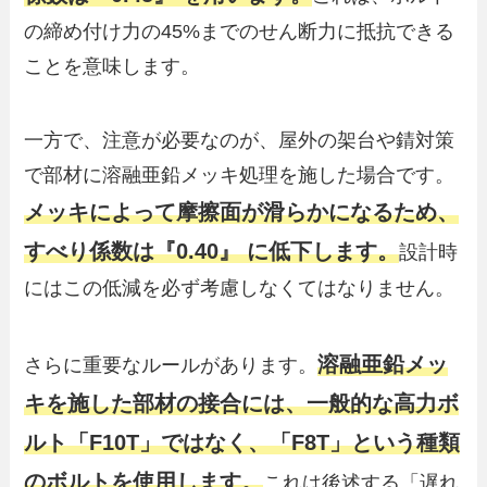
の締め付け力の45%までのせん断力に抵抗できる
ことを意味します。
一方で、注意が必要なのが、屋外の架台や錆対策
で部材に溶融亜鉛メッキ処理を施した場合です。
メッキによって摩擦面が滑らかになるため、
すべり係数は『0.40』 に低下します。
設計時
にはこの低減を必ず考慮しなくてはなりません。
溶融亜鉛メッ
さらに重要なルールがあります。
キを施した部材の接合には、一般的な高力ボ
ルト「F10T」ではなく、「F8T」という種類
のボルトを使用します。
これは後述する「遅れ