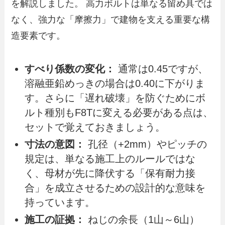
を解説しました。 高力ボルトは単なる留め具では
なく、強力な「摩擦力」で建物を支える重要な構
造要素です。
すべり係数の変化：
通常は0.45ですが、
溶融亜鉛めっきの場合は0.40に下がりま
す。さらに「遅れ破壊」を防ぐためにボ
ルト種別もF8Tに変える必要がある点は、
セットで覚えておきましょう。
寸法の意図：
孔径（+2mm）やピッチの
規定は、単なる施工上のルールではな
く、母材が先に降伏する「保有耐力接
合」を成立させるための設計的な意味を
持っています。
施工の証拠：
ねじの余長（1山～6山）