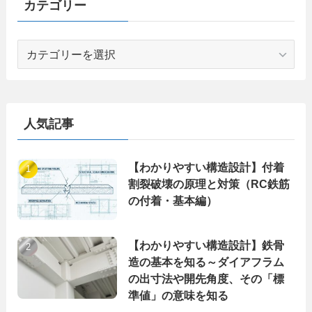
カテゴリー
カ
テ
ゴ
リ
ー
人気記事
【わかりやすい構造設計】付着
割裂破壊の原理と対策（RC鉄筋
の付着・基本編）
【わかりやすい構造設計】鉄骨
造の基本を知る～ダイアフラム
の出寸法や開先角度、その「標
準値」の意味を知る