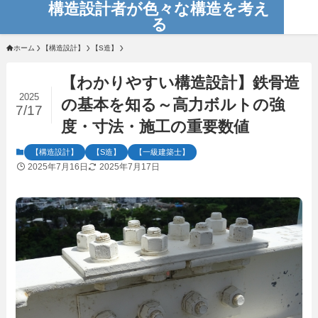
構造設計者が色々な構造を考え
る
ホーム
【構造設計】
【S造】
【わかりやすい構造設計】鉄骨造
2025
の基本を知る～高力ボルトの強
7/17
度・寸法・施工の重要数値
【構造設計】
【S造】
【一級建築士】
2025年7月16日
2025年7月17日