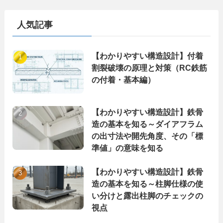
リ
ー
人気記事
【わかりやすい構造設計】付着
割裂破壊の原理と対策（RC鉄筋
の付着・基本編）
【わかりやすい構造設計】鉄骨
造の基本を知る～ダイアフラム
の出寸法や開先角度、その「標
準値」の意味を知る
【わかりやすい構造設計】鉄骨
造の基本を知る～柱脚仕様の使
い分けと露出柱脚のチェックの
視点