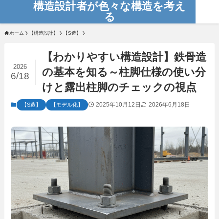
構造設計者が色々な構造を考え
る
ホーム
【構造設計】
【S造】
【わかりやすい構造設計】鉄骨造
2026
の基本を知る～柱脚仕様の使い分
6/18
けと露出柱脚のチェックの視点
2025年10月12日
2026年6月18日
【S造】
【モデル化】