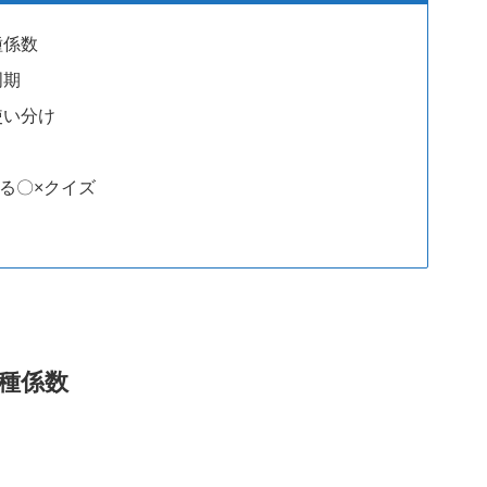
種係数
周期
使い分け
る〇×クイズ
種係数