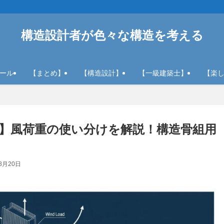
構造設計者が色々な構造を考える
ール
【まとめ】
【構造設計】
【一級建築士】
【楽
】風荷重の使い分けを解説！構造骨組用
8月20日