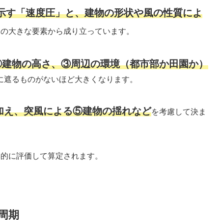
示す「速度圧」と、建物の形状や風の性質によ
つの大きな要素から成り立っています。
②建物の高さ、③周辺の環境（都市部か田園か）
に遮るものがないほど大きくなります。
加え、突風による⑤建物の揺れなど
を考慮して決ま
学的に評価して算定されます。
周期