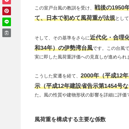
戦後の195
この室戸台風の教訓を受け、
て、日本で初めて風荷重が法規
として
近代化・合理化
そして、その基準をさらに
和34年）の伊勢湾台風
です。この台風
実に即した風荷重評価への見直しが進められ
2000年（平成1
こうした変遷を経て、
示（平成12年建設省告示第1454号
た。風の性質や建物形状の影響を詳細に評価
風荷重を構成する主要な係数