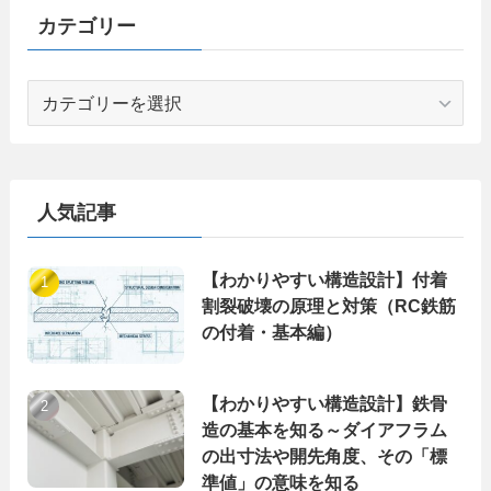
カテゴリー
カ
テ
ゴ
リ
ー
人気記事
【わかりやすい構造設計】付着
割裂破壊の原理と対策（RC鉄筋
の付着・基本編）
【わかりやすい構造設計】鉄骨
造の基本を知る～ダイアフラム
の出寸法や開先角度、その「標
準値」の意味を知る