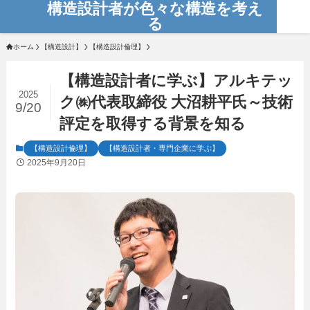
構造設計者が色々な構造を考え
る
ホーム
【構造設計】
【構造設計倫理】
【構造設計者に学ぶ】アルキテッ
2025
ク㈱代表取締役 大沼耕平氏～技術
9/20
評定を取得する背景を知る
【構造設計倫理】
【構造設計者・専門企業に学ぶ】
2025年9月20日