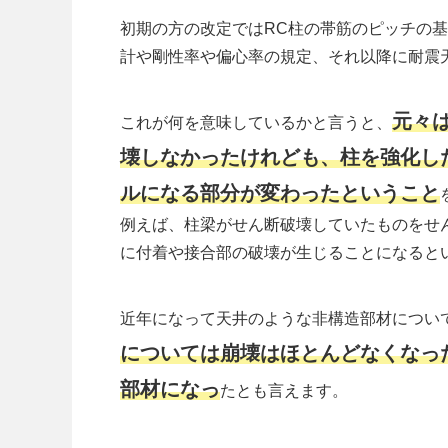
初期の方の改定ではRC柱の帯筋のピッチの
計や剛性率や偏心率の規定、それ以降に耐震
元々
これが何を意味しているかと言うと、
壊しなかったけれども、柱を強化し
ルになる部分が変わったと
いうこと
例えば、柱梁がせん断破壊していたものをせ
に付着や接合部の破壊が生じることになると
近年になって天井のような非構造部材につい
については崩壊はほとんどなくなっ
部材になっ
たとも言えます。