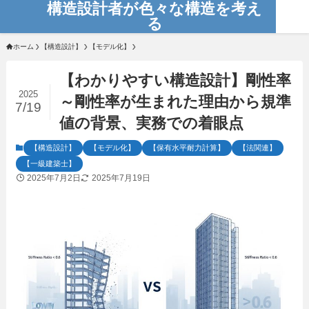
構造設計者が色々な構造を考え
る
ホーム
【構造設計】
【モデル化】
【わかりやすい構造設計】剛性率
2025
～剛性率が生まれた理由から規準
7/19
値の背景、実務での着眼点
【構造設計】
【モデル化】
【保有水平耐力計算】
【法関連】
【一級建築士】
2025年7月2日
2025年7月19日