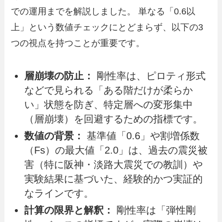
での運用までを解説しました。 単なる「0.6以
上」という数値チェックにとどまらず、以下の3
つの視点を持つことが重要です。
層崩壊の防止：
剛性率は、ピロティ形式
などで見られる「ある階だけが柔らか
い」状態を防ぎ、特定層への変形集中
（層崩壊）を回避するための指標です。
数値の背景：
基準値「0.6」や割増係数
（Fs）の最大値「2.0」は、過去の震災被
害（特に阪神・淡路大震災での教訓）や
実験結果に基づいた、経験的かつ実証的
なラインです。
計算の限界と解釈：
剛性率は「弾性剛