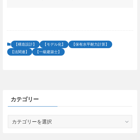
【構造設計】
【モデル化】
【保有水平耐力計算】
【法関連】
【一級建築士】
カテゴリー
カ
テ
ゴ