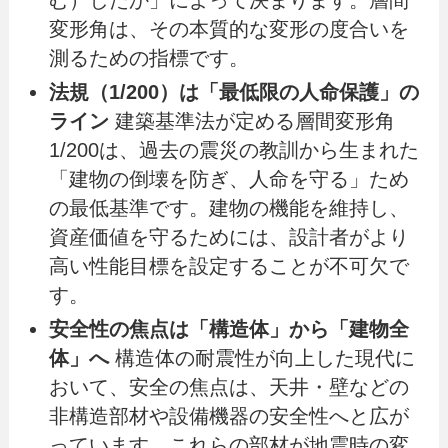
む）したか」によって決まります。層間
変形角は、その本質的な変形の度合いを
測るための指標です。
法規（1/200）は「最低限の人命保護」の
ライン
建築基準法が定める層間変形角
1/200は、過去の震災の教訓から生まれた
「建物の倒壊を防ぎ、人命を守る」ため
の最低基準です。建物の機能を維持し、
資産価値を守るためには、設計者がより
高い性能目標を設定することが不可欠で
す。
安全性の焦点は「構造体」から「建物全
体」へ
構造体の耐震性が向上した現代に
おいて、安全の焦点は、天井・壁などの
非構造部材や設備機器の安全性へと広が
っています。これらの部材が地震時の変