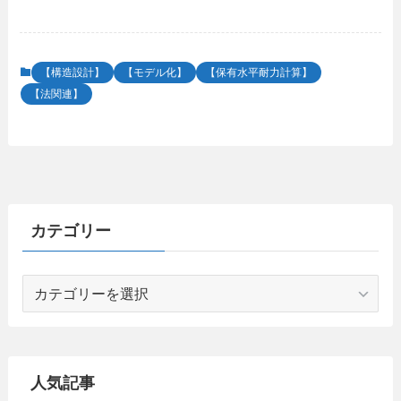
【構造設計】
【モデル化】
【保有水平耐力計算】
【法関連】
カテゴリー
カ
テ
ゴ
リ
ー
人気記事