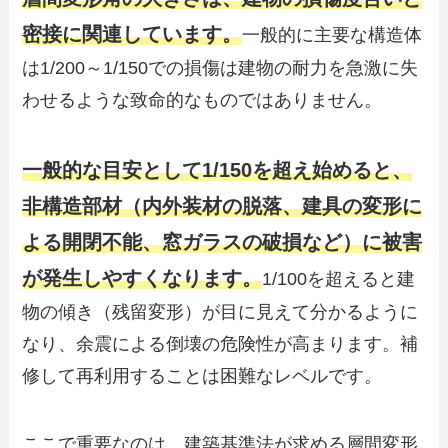
密接に関連しています。
一般的に主要な構造体
は1/200～1/150での損傷は建物の耐力を急激に失
わせるような致命的なものではありません。
一般的な目安として1/150を超え始めると、
非構造部材（内外装材の脱落、建具の変形に
よる開閉不能、窓ガラスの破損など）に被害
が発生しやすくなります。
1/100を超えると建
物の傾き（残留変形）が目に見えて分かるように
なり、余震による倒壊の危険性が高まります。補
修して再利用することは困難なレベルです。
ここで重要なのは、建築基準法が求める層間変形