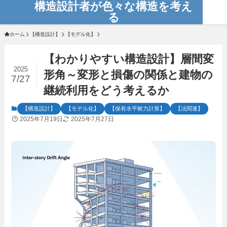
構造設計者が色々な構造を考え
る
ホーム
【構造設計】
【モデル化】
【わかりやすい構造設計】層間変
2025
形角～変形と損傷の関係と建物の
7/27
継続利用をどう考えるか
【構造設計】
【モデル化】
【保有水平耐力計算】
【法関連】
2025年7月19日
2025年7月27日