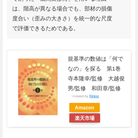
は、階高が異なる場合でも、部材の損傷
度合い（歪みの大きさ）を統一的な尺度
で評価できるためである。
規基準の数値は「何で
なの」を探る 第1巻
寺本隆幸/監修 大越俊
男/監修 和田章/監修
created by
Rinker
Amazon
楽天市場