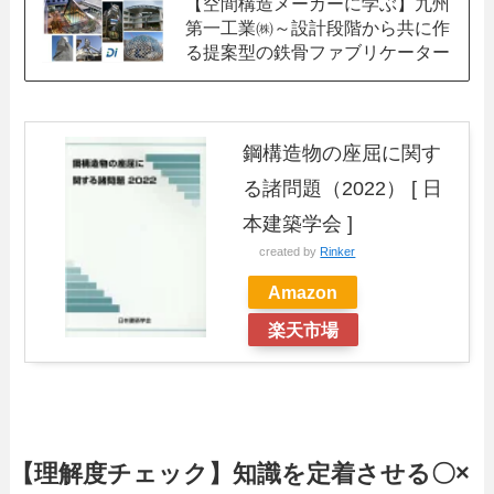
【空間構造メーカーに学ぶ】九州
第一工業㈱～設計段階から共に作
る提案型の鉄骨ファブリケーター
鋼構造物の座屈に関す
る諸問題（2022） [ 日
本建築学会 ]
created by
Rinker
Amazon
楽天市場
【理解度チェック】知識を定着させる〇×