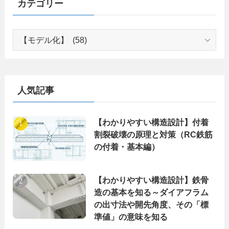
カテゴリー
カ
テ
ゴ
リ
ー
人気記事
【わかりやすい構造設計】付着
割裂破壊の原理と対策（RC鉄筋
の付着・基本編）
【わかりやすい構造設計】鉄骨
造の基本を知る～ダイアフラム
の出寸法や開先角度、その「標
準値」の意味を知る