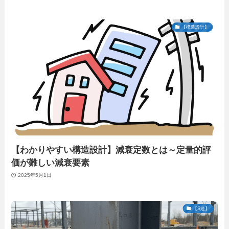
【構造設計】
【わかりやすい構造設計】減衰定数とは～定量的評
価が難しい減衰要素
2025年5月1日
【S造】