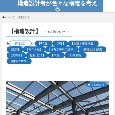
構造設計者が色々な構造を考え
る
ホーム
【構造設計】
【構造設計】
– category –
【構造設計】
【RC造】
【S造】
【地盤・基礎構造】
【設備】
【モデル化】
【保有水平耐力計算】
【構造設計倫理】
【法関連】
【設計監理】
【木造】
【動的解析】
【図面の基本】
【構造設計】