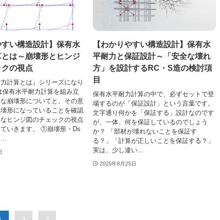
やすい構造設計】保有水
【わかりやすい構造設計】保有水
算とは～崩壊形とヒンジ
平耐力と保証設計～「安全な壊れ
ックの視点
方」を設計するRC・S造の検討項
目
耐力計算とは』シリーズになり
は保有水平耐力計算を組み立
保有水平耐力計算の中で、必ずセットで登
要な崩壊形についてと、その意
場するのが「保証設計」という言葉です。
崩壊形になっていることを確認
文字通り何かを「保証する」設計なのです
要なヒンジ図のチェックの視点
が、一体、何を保証しているのでしょう
ていきます。 ①崩壊形・Ds
か？ 「部材が壊れないことを保証す
..
る？」「計算が正しいことを保証する？」
実は、少し違い...
日
2025年8月25日
1
2
3