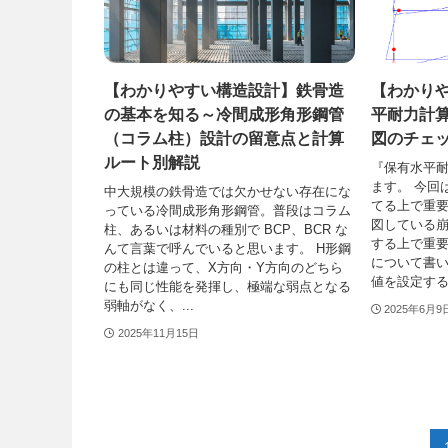
【わかりやすい構造設計】鉄骨造
【わかり
の基本を知る～冷間成形角形鋼管
平耐力計
（コラム柱）設計の留意点と計算
図のチェ
ルート別解説
『保有水平
ます。 今回
中大規模の鉄骨造では欠かせない存在にな
てる上で重
っている冷間成形角形鋼管。普段はコラム
図している
柱、あるいは材料の種別で BCP、BCR な
する上で重
んて言葉で呼んでいると思います。 H形鋼
について書い
の柱とは違って、X方向・Y方向のどちら
値を設定する.
にも同じ性能を発揮し、極端な弱点となる
弱軸がなく、...
2025年6月9
2025年11月15日