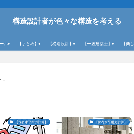
構造設計者が色々な構造を考える
ール
【まとめ】
【構造設計】
【一級建築士】
【楽
y –
【保有水平耐力計算】
【保有水平耐力計算】