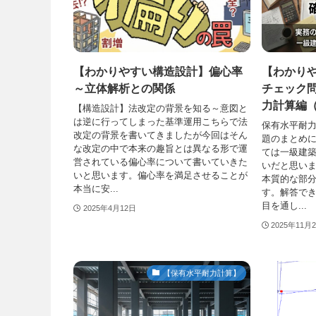
【わかりやすい構造設計】偏心率
【わかり
～立体解析との関係
チェック
力計算編
【構造設計】法改定の背景を知る～意図と
は逆に行ってしまった基準運用こちらで法
保有水平耐
改定の背景を書いてきましたが今回はそん
題のまとめ
な改定の中で本来の趣旨とは異なる形で運
ては一級建
営されている偏心率について書いていきた
いだと思い
いと思います。偏心率を満足させることが
本質的な部
本当に安...
す。解答で
目を通し...
2025年4月12日
2025年11月
【保有水平耐力計算】