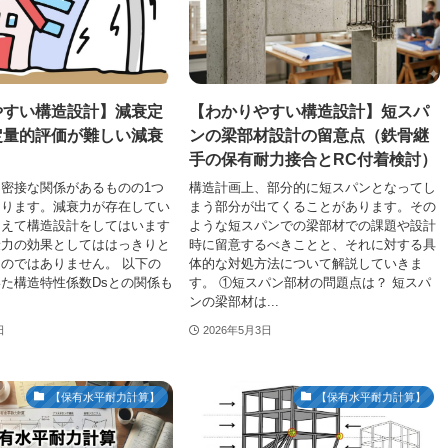
やすい構造設計】減衰定
【わかりやすい構造設計】短スパ
定量的評価が難しい減衰
ンの梁部材設計の留意点（鉄骨継
手の保有耐力接合とRC付着検討）
密接な関係があるものの1つ
構造計画上、部分的に短スパンとなってし
あります。減衰力が存在してい
まう部分が出てくることがあります。その
まえて構造設計をしてはいます
ような短スパンでの梁部材での課題や設計
衰力の効果としてははっきりと
時に留意するべきことと、それに対する具
のではありません。 以下の
体的な対処方法について解説していきま
た構造特性係数Dsとの関係も
す。 ①短スパン部材の問題点は？ 短スパ
ンの梁部材は...
日
2026年5月3日
【保有水平耐力計算】
【保有水平耐力計算】