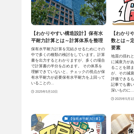
【わかりやすい構造設計】保有水
【わかり
平耐力計算とは～計算体系を整理
数とは～
要素
保有水平耐力計算を完結させるためにその
中で多くの種類の検討をしています。計算
地震の揺れと
書を出力するとわかりますが、多くの場合
に減衰力が
で計算書の半分を占めます。 その体系を
ることを踏
理解できていないと、チェックの視点が保
が、その減
有水平耐力が必要保有水平耐力を上回って
評価できるも
いることの...
記事でも書い
深いものに...
2025年5月10日
2025年5月1
【保有水平耐力計算】