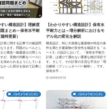
やすい構造設計】理解度
【わかりやすい構造設計】保有水
問題まとめ～保有水平耐
平耐力とは～増分解析におけるモ
（随時更新）
デル化の変化を解説
力計算に関する記事での確認問
構造設計、特に大規模な建築物や特定の条
になります。問題のレベルとし
件を満たす建築物の安全性を確認する「ル
築士と構造一級建築士の間くら
ート3」の設計において、「保有水平耐力
ますが、実務の判断をベースに
計算」は避けて通れない重要な検討項目で
分を深められるようにしていま
す。そして、その計算の主流な手法が「増
きなかった部分を改めて記事に
分解析（プッシュオーバー解析）」です。
保有水平...
29日
2025年9月7日
【保有水平耐力計算】
【保有水平耐力計算】