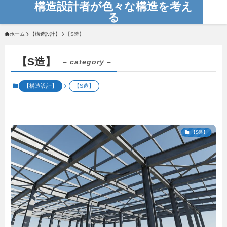
構造設計者が色々な構造を考え
る
ホーム
【構造設計】
【S造】
【S造】
– category –
【構造設計】
【S造】
【S造】