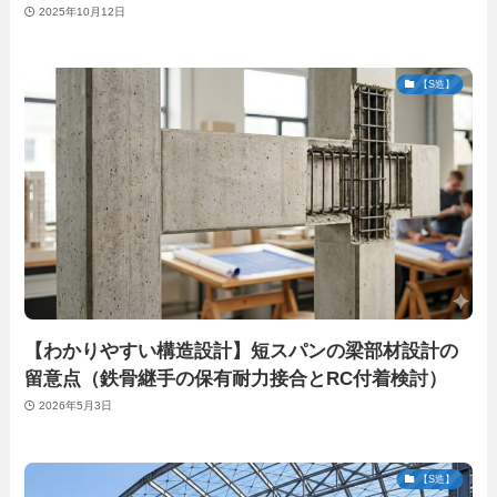
2025年10月12日
【S造】
【わかりやすい構造設計】短スパンの梁部材設計の
留意点（鉄骨継手の保有耐力接合とRC付着検討）
2026年5月3日
【S造】