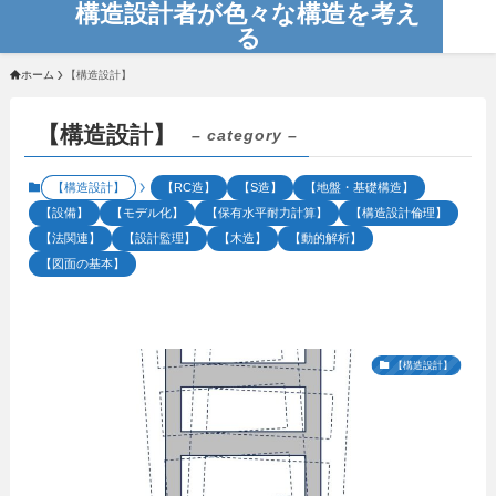
構造設計者が色々な構造を考え
る
ホーム
【構造設計】
【構造設計】
– category –
【構造設計】
【RC造】
【S造】
【地盤・基礎構造】
【設備】
【モデル化】
【保有水平耐力計算】
【構造設計倫理】
【法関連】
【設計監理】
【木造】
【動的解析】
【図面の基本】
【構造設計】